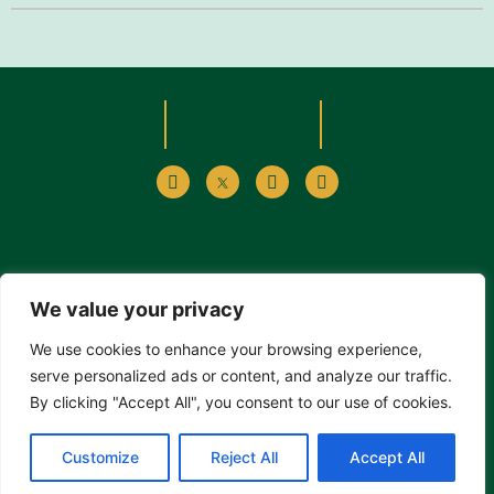
We value your privacy
Alp Sevimlisoy owns all types of intellectual property rights,
including but not limited to the rights of processing,
We use cookies to enhance your browsing experience,
reproduction, dissemination, representation, and public
serve personalized ads or content, and analyze our traffic.
transmission, as well as the right to be identified and the right
By clicking "Accept All", you consent to our use of cookies.
to prohibit any modifications to the articles published on the
Alp Sevimlisoy website.
Customize
Reject All
Accept All