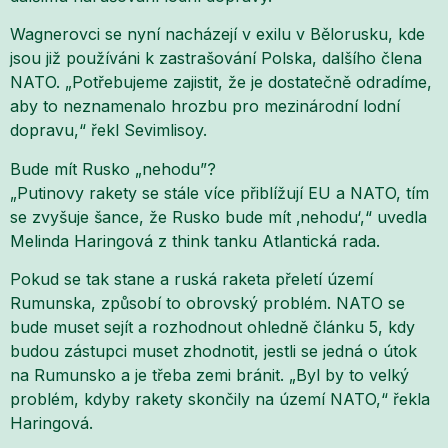
Wagnerovci se nyní nacházejí v exilu v Bělorusku, kde
jsou již používáni k zastrašování Polska, dalšího člena
NATO. „Potřebujeme zajistit, že je dostatečně odradíme,
aby to neznamenalo hrozbu pro mezinárodní lodní
dopravu,“ řekl Sevimlisoy.
Bude mít Rusko „nehodu”?
„Putinovy rakety se stále více přiblížují EU a NATO, tím
se zvyšuje šance, že Rusko bude mít ‚nehodu‘,“ uvedla
Melinda Haringová z think tanku Atlantická rada.
Pokud se tak stane a ruská raketa přeletí území
Rumunska, způsobí to obrovský problém. NATO se
bude muset sejít a rozhodnout ohledně článku 5, kdy
budou zástupci muset zhodnotit, jestli se jedná o útok
na Rumunsko a je třeba zemi bránit. „Byl by to velký
problém, kdyby rakety skončily na území NATO,“ řekla
Haringová.