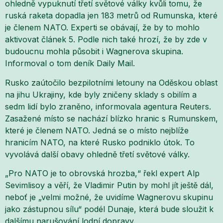
ohledně vypuknutí třetí světové války kvůli tomu, že
ruská raketa dopadla jen 183 metrů od Rumunska, které
je členem NATO. Experti se obávají, že by to mohlo
aktivovat článek 5. Podle nich také hrozí, že by zde v
budoucnu mohla působit i Wagnerova skupina.
Informoval o tom deník Daily Mail.
Rusko zaútočilo bezpilotními letouny na Oděskou oblast
na jihu Ukrajiny, kde byly zničeny sklady s obilím a
sedm lidí bylo zraněno, informovala agentura Reuters.
Zasažené místo se nachází blízko hranic s Rumunskem,
které je členem NATO. Jedná se o místo nejblíže
hranicím NATO, na které Rusko podniklo útok. To
vyvolává další obavy ohledně třetí světové války.
„Pro NATO je to obrovská hrozba,“ řekl expert Alp
Sevimlisoy a věří, že Vladimir Putin by mohl jít ještě dál,
neboť je „velmi možné, že uvidíme Wagnerovu skupinu
jako zástupnou sílu“ podél Dunaje, která bude sloužit k
dalšímu narušování lodní dopravy.